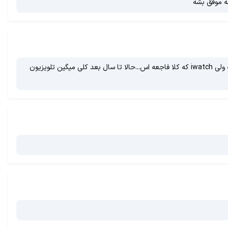
خودتونو کشتین گفتین آیفون فبلت و iwatch که بیاد انقلاب ایجاد میکنه و این حرفا دیدین که هیچی نشد...آیفون6 حداقل فقط طراحیش تو ذوق میزنه ولی iwatch که کلا فاجعه اس...حالا تا سال بعد کلی میگین تلویزیون