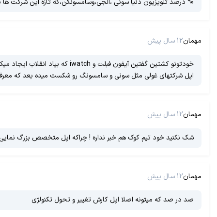
90 درصد تلویزیون دنیا سونی ،الجی،وسامسونگن،که تازه این شرکت ها بعد از سال ها تجربه کیفیت تلویزیوناشون عالی ،امرا اپل تو صعنت تلویزیون بتونه موفق بشه
مهمان
12 سال پیش
اپل شرکتهای غولی مثل سونی و سامسونگ رو شکست میده بعد که معرفی م
مهمان
12 سال پیش
شک نکنید خود تیم کوک هم خبر نداره ! چراکه اپل متخصص بزرگ نمایی ت
مهمان
12 سال پیش
صد در صد که میتونه اصلا اپل کارش تغییر و تحول تکنولژی