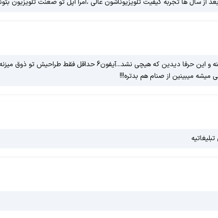
یشه میبینین از صنام هم بدتره!!!
بلیغاتیه