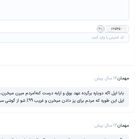
مهمان
12 سال پیش
بابا اپل اگه دوباره برگرده عهد بوق و ارابه درست کنه!مردم میرن می
اپل این طوره که مردم برای پز دادن میخرن و غریب 99% شو از گوشی سرشون نمیشه!!! آغاجون این اپله!!همون برندی که ماها رو تحریم کرد!!
مهمان
12 سال پیش