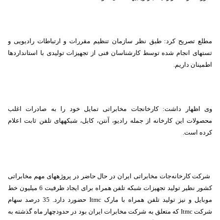
مطلع تصریح کرد: طبق نظر سازمان تنظیم مقررات و ارتباطات رادیویی و
تست‏های انجام شده توسط کارشناسان فنی از تجهیزات تولیدی با استانداردها
اطمینان داریم.
وی اظهار داشت: کارخانجات مخابراتی تمایل خود را به صادرات اغلب
محصولات این کارخانه از جمله رادیو، آنتن، کابل، شبکه‏های تلفن ثابت اعلام
کرده است.
شرکت کارخانه‌جات مخابراتی ایران در حال حاضر در پروژه‏های مهم مخابراتی
کشور نظیر تولید تجهیزات شبکه تلفن همراه برای ایجاد ظرفیت 6 میلیون خط
موبایل و نیز تولید تلفن همراه با مارک
Itmc
حضورد دارد. 35 درصد سهام
شرکت
Itmc
که متعلق به شرکت مخابرات ایران بود در حدودچهار ماه گذشته به