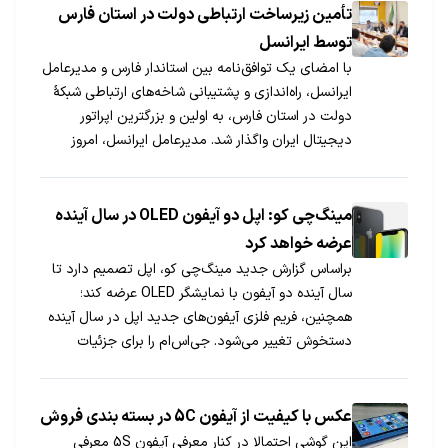
تأمین زیرساخت ارتباطی دولت در استان فارس
توسط ایرانسل
با امضای یک توافق‌نامه بین استاندار فارس و مدیرعامل
ایرانسل، راه‌اندازی و پشتیبانی شاخه‌های ارتباطی شبکۀ
دولت در استان فارس، به اولین و بزرگترین اپراتور
دیجیتال ایران واگذار شد. مدیرعامل ایرانسل، امروز
همچنین با جمعی از نمایندگان شیراز در مجلس شورای
اسلامی، شهردار و برخی از اعضای شورای اسلامی این
شهر، دیدار و گفت‌وگو کرد.
مینگ‌چی کو: اپل دو آیفون OLED در سال آینده
عرضه خواهد کرد
براساس گزارش جدید مینگ‌چی کو، اپل تصمیم دارد تا
سال آینده دو آیفون با نمایشگر OLED عرضه کند؛
همچنین، فریم فلزی آیفون‌های جدید اپل در سال آینده
دستخوش تغییر می‌شود. جی‌اس‌ام را برای جزئیات
بیشتر، همراهی کنید.
عکس با کیفیت از آیفون 5C در بسته بندی فروش
این گوشی احتمالا در کنار معرفی آیفون 5S معرفی