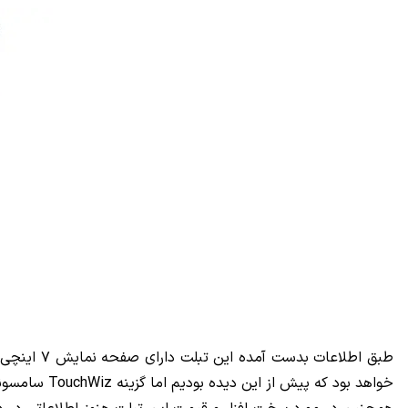
خواهد بود که پیش از این دیده بودیم اما گزینه TouchWiz سامسونگ نیز در این خصوص دور از احتمال نیست.