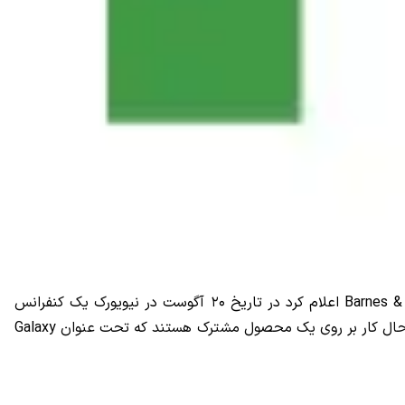
جی اس ام: درست در زمانی که برای معرفی محصولات جدید سامسونگ یعنی گلکسی آلفا و نوت ۴ هیجان زده هستیم، کمپانی Barnes & Noble اعلام کرد در تاریخ ۲۰ آگوست در نیویورک یک کنفرانس
مشترک با سامسونگ برای معرفی اولین تبلت مشترک‌شان برگزار خواهند کرد. پیش از این در ماه ژوئن شنیده بودیم که این دو کمپانی در حال کار بر روی یک محصول مشترک هستند که تحت عنوان Galaxy