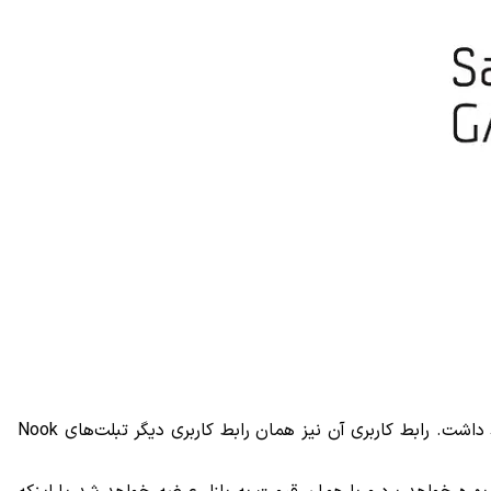
طبق اطلاعات بدست آمده این تبلت دارای صفحه نمایش ۷ اینچی خواهد بود و نرم افزرهای سفارشی شده Nook را نیز به همراه خواهد داشت. رابط کاربری آن نیز همان رابط کاربری دیگر تبلت‌های Nook