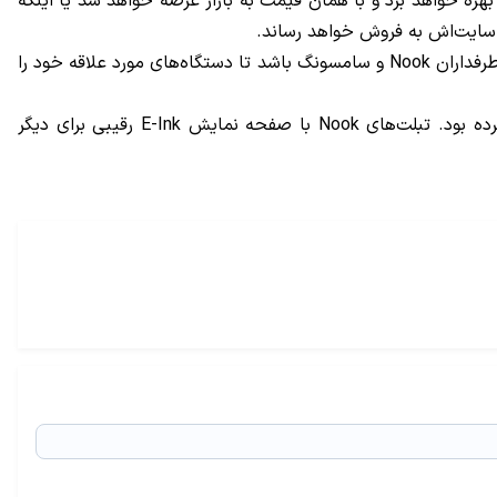
ت این تبلت هنوز اطلاعاتی در دست نیست؛ اینکه آیا از همان سخت افزار گلکسی تب ۴ هفت اینچی بهره خواهد برد و با همان قیمت به بازار عرضه خواهد شد یا اینکه
اگرچه طرفداران سامسونگ انتظار شنیدن خبر شروع همکاری این دو شرکت را نداشتند اما این می‌تواند خبر خیلی خوبی برای آن دسته از طرفداران Nook و سامسونگ باشد تا دستگاه‌های مورد علاقه خود را
Barnes & Noble که از بزرگترین کتاب فروشی‌های آمریکا به شمار می‌آید قبلا نیز چند مدل از تبلت‌های Nook خود را به بازار عرضه کرده بود. تبلت‌های Nook با صفحه نمایش E-Ink رقیبی برای دیگر