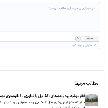
مطالب مرتبط
آغاز تولید پردازنده‌های A11 اپل با فناوری 10 نانومتری توسط TSMC