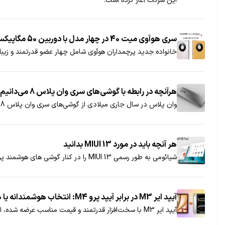
این شرکت آغاز کرده است.
سری هوآوی میت 40 در چهار مدل با دوربین 50 مگاپیکسلی معرفی شد
خانواده جدید پرچمداران هوآوی شامل چهار عضو قدرتمند و زیباست که از تراشه پرتوان Kirin 9000 استفاده می‌کند و 
هرآنچه در رابطه با گوشی‌های سری وان پلاس 8 می‌دانیم!
وان پلاس در سال جاری میلادی از گوشی‌های سری وان پلاس 8 رونمایی می‌کند. در این مطلب به بررسی تمام گزارش‌ها و شایعات پیرامون این محصولات می‌پردازیم.
هر آنچه باید در مورد MIUI 13 بدانید
شیائومی به طور رسمی MIUI 13 را در کنار گوشی های هوشمند پرچمدار سال 2022 خود، سری Xiaomi 12، عرضه کرد.
آیپد ایر M3 در برابر آیپد پرو M4: انتخاب هوشمندانه یا هزینه اضافی؟
آیپد ایر M3 با سخت‌افزار قدرتمند و قیمت مناسب عرضه شده، اما آیا می‌تواند در برابر آیپد پرو M4 با تراشه‌ای پیشرفته و قابلیت‌های حرفه‌ای دوام بیاورد؟