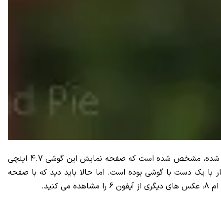
: روز گذشته عکس های جدیدی از آیفون 6 در کنار آیفون 5s و اچ تی سی ام 8 منتشر شد. در عکس های جدیدی که از آیفون 6 منتشر شده، مشخص شده است که صفحه نمایش این گوشی 4.7 اینچی
با یک دست با گوشی بوده است. اما حالا باید دید که با صفحه