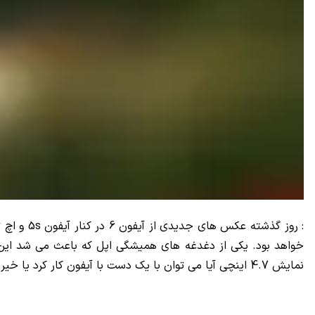
خواهد بود. یکی از دغدغه های همیشگی اپل که باعث می شد این 
نمایش 4.7 اینچی آیا می توان با یک دست با آیفون کار کرد یا خیر؟ در زیر علاوه بر عکس های مقایسه ای در کنار آیفون 5s و اچ تی سی ام 8، عکس های دیگری از آیفون 6 را مشاهده می کنید.