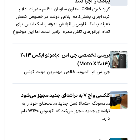
پیامک را اجرا کنند
گروه خبری GSM: معاون سازمان تنظیم مقررات اعلام
کرد: اجرای بخش‌نامه ابلاغی دولت در خصوص کاهش
تعرفه پیامک فارسی و افزایش تعرفه پیامک لاتین برای
تمام اپراتورهای تلفن همراه الزامی است. اما این موضوع
در چارچوب ضوابط اجرایی خواهد شد.
بررسی تخصصی جی اس ام؛موتو ایکس 2014
(Moto X 2014)
جی اس ام: اندروید خالص مهمترین مزیت گوشی
گلکسی واچ ۷ به تراشه‌ای جدید مجهز می‌شود
سامسونگ احتمالا نسل جدید ساعت‌های خود را به
تراشه‌ای جدید مجهز می‌کند که اگزینوس W940 نام
دارد.