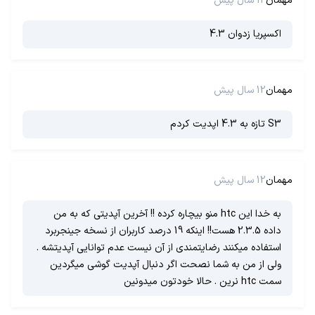
مهمان
12 سال پیش
اکسپریا زدوان 4.3
مهمان
12 سال پیش
S3 تازه به 4.3 اپدیت کردم
مهمان
12 سال پیش
به خدا این htc منو بیچاره کرده !! آخرین آپدیتی که به من
داده 2.3.5 هست!! اینکه 19 درصد کاربران از نسخه جینجربرد
استفاده میکنند رضایتمندی از آن نیست عدم توانایی آپدیتشه .
ولی از من به شما نصحت اگر دنبال آپدیت گوشی میگردین
سمت htc نرین . حالا خودتون میدونین