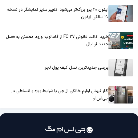
آیفون ۲۰ پرو بزرگ‌تر می‌شود؛ تغییر سایز نمایشگر در نسخه
۲۰ سالگی آیفون
خرید اکانت قانونی FC 27 از گامالوپ؛ ورود مطمئن به فصل
جدید فوتبال
بررسی جدیدترین نسل کیف پول لجر
آغاز فروش لوازم خانگی ال‌جی با شرایط ویژه و اقساطی در
جی‌اس‌ام