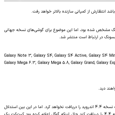
باشد انتظارش از کمپانی سازنده بالاتر خواهد رفت.
رده که در آن زمان دریافت اندروید 4.4 برای گوشی‌های موبایل سامسونگ مشخص شده بود، اما این موضوع برای گوشی‌های نسخه جهانی
Galaxy Note 3, Galaxy S4, Galaxy S4 Active, Galaxy S4 Min
Galaxy Mega 6.3, Galaxy Mega 5.8, Galaxy Grand, Galaxy Expr
در این لیست وجود ندارد و این بدان معنی است که پرچمدار دو سال پیش سامسونگ نسخه 4.4 اندروید را دریافت نخواهد کرد. اما در این بین استدلال
سامسونگ برای این اتفاق بسیار خنده دار است، سامسونگ اعلام کرده که رم پایین گوشی باعث می‌شود که گلکسی اس 3 نتواند نسخه 4.4 را دریافت کند حال اینکه گوگل اعلام کرده بود کیت‌کت یک