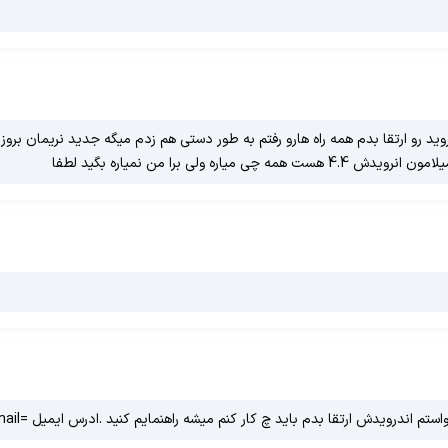
و GT_I9300 هست چگونه میتوانم اندروید رو ارتقا بدم همه راه هارو رفتم به طور دستی هم زدم میگه جد