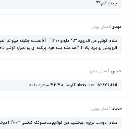
چیکار کنم ??
مهدی
5 سال پیش
سلام گوشی من اندروید 4.3 داره 
انرویدش رو ببرم بالا 4.4 هم بشه بسه هیچ برنامه ای رو نمیاره گوشی فامیلامون انرویدش 4.4 هست همه چی میاره ولی برا من نمیاره بگید لطفا
حسین
11 سال پیش
اقا ایا Galaxy core I8262 ارتقا به 4.4.4 میشود یا نه
سجاد
11 سال پیش
سلام .دوست عزیزم .ببخشید من گوشیم سامسونگ گلکسی s i9003میخواستم اندرویدش ارتقا بدم باید چ کار کنم میشه راهنمایم کنید .ادرس ایمیل =sajadkaygani55@gmail