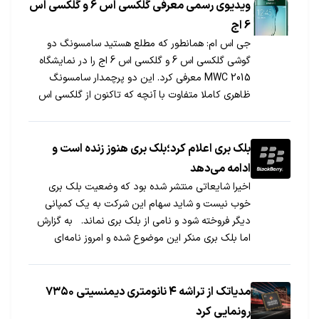
ویدیوی رسمی معرفی گلکسی اس 6 و گلکسی اس
6 اج
جی اس ام: همانطور که مطلع هستید سامسونگ دو
گوشی گلکسی اس 6 و گلکسی اس 6 اج را در نمایشگاه
MWC 2015 معرفی کرد. این دو پرچمدار سامسونگ
ظاهری کاملا متفاوت با آنچه که تاکنون از گلکسی اس
ها دیده بودیم دارند. همیشه ویدیوهایی که توسط
کمپانی ها برای معرفی یک گوشی منتشر می شود
مشخصات جدید این محصولات را به طور کامل پر رنگ
بلک بری اعلام کرد؛بلک بری هنوز زنده است و
نشان می دهند. امروز سامسونگ ویدیوی رسمی معرفی
ادامه می‌دهد
دو گوشی گلکسی اس 6 و گلکسی اس 6 اج را برای ما
اخیرا شایعاتی منتشر شده بود که وضعیت بلک بری
ارسال کرده که می توانید این ویدیو را در ادامه مشاهده
خوب نیست و شاید سهام این شرکت به یک کمپانی
کنید. به علاوه می توانید بررسی اولیه این دو گوشی را نیز
دیگر فروخته شود و نامی از بلک بری نماند. به گزارش
در بخوانید.
اما بلک بری منکر این موضوع شده و امروز نامه‌ای
سرگشاده را برای مشتریان، شرکای شغای و طرفداران
خود منتشر کرده است و اعلام […]
مدیاتک از تراشه ۴ نانومتری دیمنسیتی ۷۳۵۰
رونمایی کرد