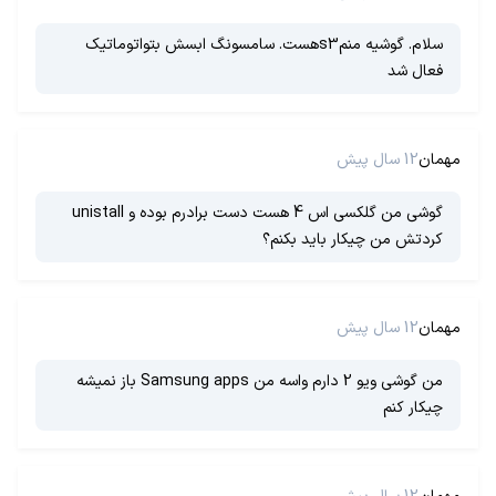
سلام. گوشیه منمs3هست. سامسونگ ابسش بتواتوماتیک
فعال شد
مهمان
12 سال پیش
گوشی من گلکسی اس 4 هست دست برادرم بوده و unistall
کردتش من چیکار باید بکنم؟
مهمان
12 سال پیش
من گوشی ویو 2 دارم واسه من Samsung apps باز نمیشه
چیکار کنم