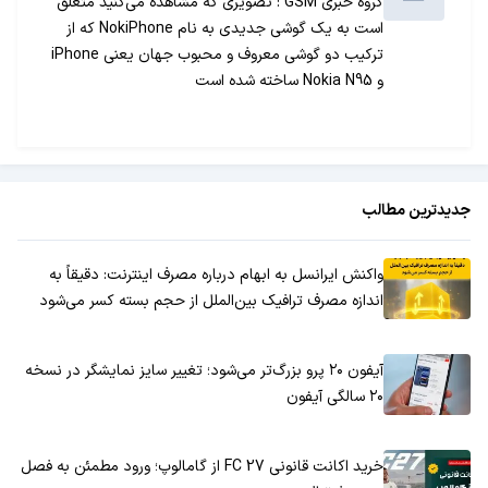
گروه خبری GSM : تصویری که مشاهده می‌کنید متعلق
است به یک گوشی جدیدی به نام NokiPhone که از
ترکیب دو گوشی معروف و محبوب جهان یعنی iPhone
و Nokia N95 ساخته شده است
جدیدترین مطالب
واکنش ایرانسل به ابهام درباره مصرف اینترنت: دقیقاً به
اندازه مصرف ترافیک بین‌الملل از حجم بسته کسر می‌شود
آیفون ۲۰ پرو بزرگ‌تر می‌شود؛ تغییر سایز نمایشگر در نسخه
۲۰ سالگی آیفون
خرید اکانت قانونی FC 27 از گامالوپ؛ ورود مطمئن به فصل