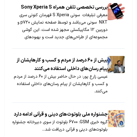
بررسی تخصصی تلفن همراه Sony Xperia S
معرفی تبلیغات سونی S Xperia قهرمان کنونی سری
NXT سونی می‌باشد و توسط صفحه نمایش p720 و
دوربین 12 مگاپیکسلی مجهز شده است. این گوشی
مجموعه‌ای از طراحی‌های جدید است و بهبودهای
فراوانی را برای نسل Xperia S به ارمغان آورده است. S
Xperia دقیقاً در زمانی که دنیای آندروید به‌وسیله‌ی
پردازش‌گرهای 4 هسته‌ای و سیستم […]
بیش از 60 درصد از مردم و کسب‌ و کارهایشان از
پیام‌ رسان‌های داخلی استفاده می‌کنند
عیسی زارع پور: در حال‌ حاضر بیش از 60 درصد از مردم
و کسب‌ و کارهایشان از پیام‌ رسان‌های داخلی استفاده
می‌کنند.
جشنواره ملی بلوتوث‌های دینی و قرآنی ادامه دارد
گروه خبری GSM‏: 6700 بلوتوث از سوی دبیرخانه جشنواره
بلوتوث‌های دینی و قرآنی دریافت شد...