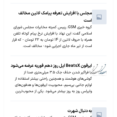
مجلس با افزایش تعرفه پیامک لاتین مخالف
است
گروه خبری GSM: رییس کمیته مخابرات مجلس شورای
اسلامی گفت: این نهاد با افزایش نرخ پیام کوتاه تلفن
همراه با حروف لاتین از 14 تومان به 22 تومان - که قرار
است از تیر ماه جاری اجرایی شود- مخالف است.
ایرفون‌ BeatsX اپل روز دهم فوریه عرضه می‌شود
با فراگیر شدن حذف جک ۳.۵ میلی‌متری صدا از
گوشی‌های هوشمند و همچنین راحتی بیشتر استفاده از
لوازم جانبی بی‌سیم، محبوبیت ایرفون‌ها و هدفون‌های
وایرلس روز به روز بیشتر می‌شود. یکی از محبوب‌ترین
برندهای صوتی دنیا، Beats، در حال حاضر تحت
مالکیت اپل است و به زودی اپل ایرفون‌های جدید این
برند، با نام BeatsX را معرفی می‌کند.
به دنبال شهرت