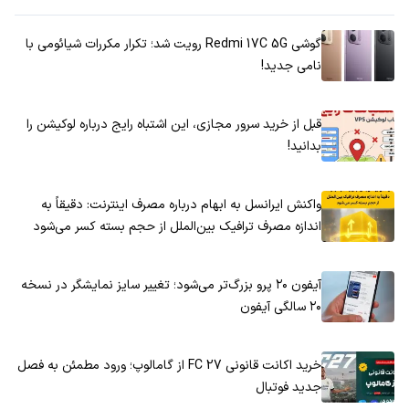
گوشی Redmi 17C 5G رویت شد؛ تکرار مکررات شیائومی با
نامی جدید!
قبل از خرید سرور مجازی، این اشتباه رایج درباره لوکیشن را
بدانید!
واکنش ایرانسل به ابهام درباره مصرف اینترنت: دقیقاً به
اندازه مصرف ترافیک بین‌الملل از حجم بسته کسر می‌شود
آیفون ۲۰ پرو بزرگ‌تر می‌شود؛ تغییر سایز نمایشگر در نسخه
۲۰ سالگی آیفون
خرید اکانت قانونی FC 27 از گامالوپ؛ ورود مطمئن به فصل
جدید فوتبال