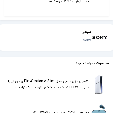
به نمایش گذاشته خواهد شد.
سونی
sony
محصولات مرتبط با برند
کنسول بازی سونی مدل PlayStation 5 Slim ریجن اروپا
سری CFI 2116 نسخه دیسک‌خور ظرفیت یک ترابایت
هندزفری بلوتوثی سونی مدل WF-C710N