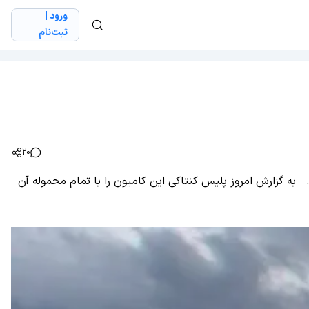
ورود |
ثبت‌نام
20
ون که بار آن گوشی LG G2 بود به سرقت رفت، ارزش این محموله در حدود 14 میلیون دلار بود. به گزارش امروز پلیس کنتاکی این کامیون را با تمام محموله آن