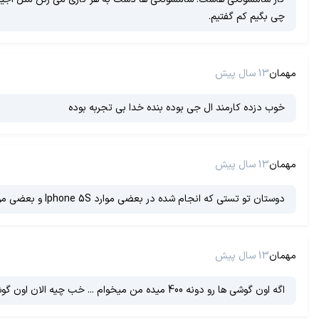
چی بگیم کم گفتیم.
مهمان
13 سال پیش
خوب دزده کارمند ال جی بوده بنده خدا بی تجربه بوده
مهمان
13 سال پیش
دوستان تو تستی که انجام شده در بعضی موارد Iphone 5S و بعضی موارد G2 تو بنچ مارک اول بود سامسونگ SIIII پایین تر از این دو بود! LG برا خودش غولی شده!
مهمان
13 سال پیش
اگه اون گوشی ها رو دونه 400 میده من میخوام ... خب چیه الان اون گوشی ها دزدی محسوب می شن. گوشی دزدی رو هم که خودتون می دونید دیگه....... دی: