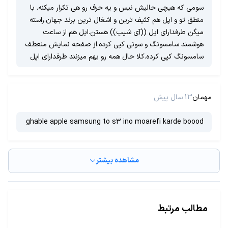
سومی که هیچی حالیش نیس و یه حرف رو هی تکرار میکنه. با
منطق تو و اپل هم کثیف ترین و اشغال ترین برند جهان.راسته
میگن طرفدارای اپل ((آی شیپ)) هستن.اپل هم از ساعت
هوشمند سامسونگ و سونی کپی کرده.از صفحه نمایش منعطف
سامسونگ کپی کرده.کلا حال همه رو بهم میزنند طرفدارای اپل
مهمان
13 سال پیش
ghable apple samsung to s3 ino moarefi karde boood
مشاهده بیشتر
مطالب مرتبط