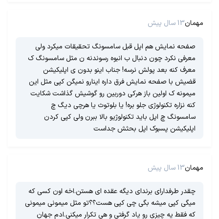
مهمان
13 سال پیش
صفحه نمایش هم اپل قبل سامسونگ تحقیقات میکرد ولی
معرفی نکرد چون دنبال ب انبوه رسوندنه ن مثل سامسونگ ک
معرف کنه بعد پولش نرسه! جناب اینو بدون ی اپلیکیشن
قضیش با صفحه نمایش فرق داره اینارو نمیگن کپی مثل این
میمونه ک اولین باز هرکی دوربین رو گوشیش گذاشت شکایت
کنه نزاره تکنولوژی جلو بره! یا بلوتوث یا هرچی دیگ چ
سامسونگ چ اپل باید تکنولوژیو بالا ببرن ولی کپی کردن
اپلیکیشن پسبوک اپل بحثش جداست
مهمان
13 سال پیش
چقدر طرفدارای برندای دیگه عقده ای هستن.اخه اون کسی که
میگی کپی میشه بگی چی کپی هست؟؟تو مثل میمونی میمونی
که فقط یه چیزی رو یاد گرفتی و هی تکرار میکنی.ادم جهان