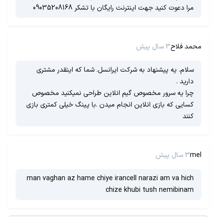
مرا دعوت کنید جهت اینترنت رایگان با تشکر 09035208168
محمد فلاح
3 سال پیش
سلام. یه پیشنهاد به شرکت ایرانسل. شما که اینقدر مشتری
دارید .
چرا یه سرور مخصوص گیم انلاین طراحی نمیکنید مخصوص
کسایی که بازی انلاین انجام میدن .با پینگ خیلی کمتری بازی
کنند
mel
3 سال پیش
man vaghan az hame chiye irancell narazi am va hich
chize khubi tush nemibinam