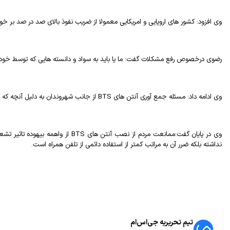
وی افزود: کشور های اروپایی و امریکایی معمولا از ضریب نفوذ بالای صد در صد بر خوردارند، در حالیکه کشور ما هنوز به ضریب نفوذ 35 درصد دس
رضوی درخصوص رفع مشکلات گفت: ما یا باید به سواد و دانسته هایی که توسط خود کس
وی ادامه داد: مسئله جمع آوری آنتن های
BTS
از جانب شهروندان به دلیل آنچه که
وی در پایان گفت:ممانعت مردم از نصب آنتن های
BTS
از واهمه بیهوده تاثیر ت
نداشته بلکه ضرر آن به مراتب کمتر از استفاده دائمی از تلفن همراه است.
تیم تحریریه جی‌اس‌ام