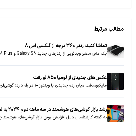
مطالب مرتبط
تماشا کنید: رندر 360 درجه از گلکسی اس 8
یک منبع معتبر ویدئویی از رندرهای جدید Galaxy S8 و Galaxy S8 Plus را فاش کرده است که به ما امکان می‌دهد طراحی نهایی این گوشی را با جزئیات بیشتری مشاهده کنیم.
عکس‌های جدیدی از لومیا 850 لو رفت
مایکروسافت میان رده جدیدی با ویندوز 10 در راه دارد؛ گوشی‌ای که احتمالا همان لومیا 850 است.
رشد بازار گوشی‌های هوشمند در سه ماهه دوم ۲۰۲۴ به لطف هوش مصنوعی
به گفته کارشناسان دلیل افزایش رونق بازار گوشی‌های هوشمن