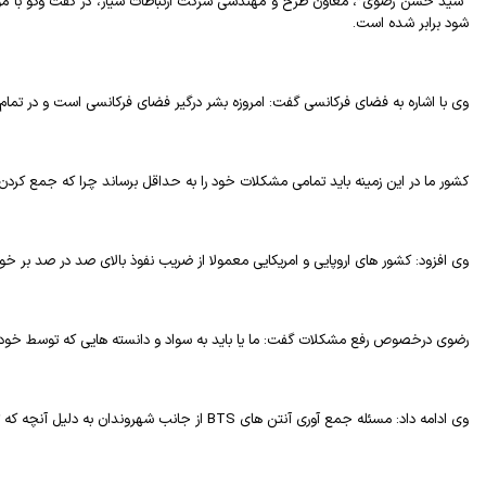
“سید حسن رضوی”، معاون طرح و مهندسی شرکت ارتباطات سیار، در گفت وگو با موبن
شود برابر شده است.
وی با اشاره به فضای فرکانسی گفت: امروزه بشر درگیر فضای فرکانسی است و در تمام د
کشور ما در این زمینه باید تمامی مشکلات خود را به حداقل برساند چرا که جمع کرد
وی افزود: کشور های اروپایی و امریکایی معمولا از ضریب نفوذ بالای صد در صد بر خوردارند، در حالیکه کشور ما هنوز به ضریب نفوذ 35 درصد دس
رضوی درخصوص رفع مشکلات گفت: ما یا باید به سواد و دانسته هایی که توسط خود کس
وی ادامه داد: مسئله جمع آوری آنتن های
BTS
از جانب شهروندان به دلیل آنچه که