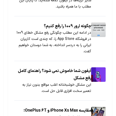
سایر گزینه‌ها در آیفون کلافه شده‌اید، تا پایان این
مطلب با ما همراه باشید.
چگونه ارور 1009 را رفع کنیم؟
در ادامه این مطلب چگونگی رفع مشکل خطای 1009
در فروشگاه App Store را، که چندی است کاربران
ایرانی را به دردسر انداخته، به شما دوستان خواهیم
گفت.
آیفون شما خاموش نمی شود؟ راهنمای کامل
رفع مشکل
این مشکل خوشبختانه اغلب مواقع بدون نیاز به
تعمیر سخت افزاری قابل حل است.
مقایسه iPhone Xs Max و OnePlus 6T؛