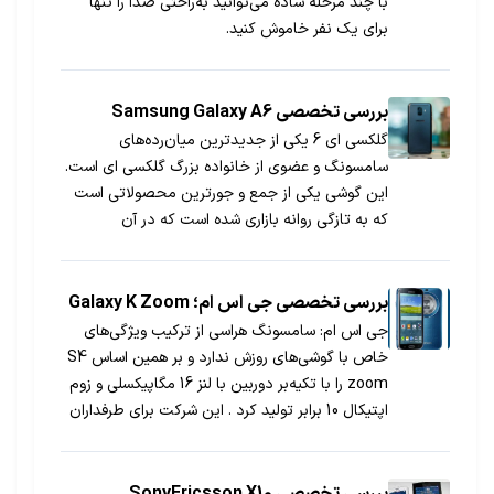
با چند مرحله ساده می‌توانید به‌راحتی صدا را تنها
برای یک نفر خاموش کنید.
بررسی تخصصی Samsung Galaxy A6
گلکسی ای 6 یکی از جدیدترین میان‌رده‌های
سامسونگ و عضوی از خانواده بزرگ گلکسی ای است.
این گوشی یکی از جمع و جورترین محصولاتی است
که به تازگی روانه بازاری شده است که در آن
گوشی‌های هوشمند قد و قامت بلند و اغلب بدقواره‌ای
دارند.
بررسی تخصصی جی اس ام؛ Galaxy K Zoom
جی اس ام: سامسونگ هراسی از ترکیب ویژگی‌های
خاص با گوشی‌های روزش ندارد و بر همین اساس S4
zoom را با تکیه‌بر دوربین با لنز 16 مگاپیکسلی و زوم
اپتیکال 10 برابر تولید کرد . این شرکت برای طرفداران
خود که علاقه زیادی به عکاسی موبایل دارند امسال
نیز Kzoom را به بازار معرفی کرده است .
بررسی تخصصی SonyEricsson X10