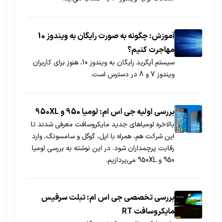
آموزش: چگونه به صورت رایگان به ویندوز 10
مهاجرت کنیم؟
سیستم آپگرید رایگان به ویندوز 10، هنوز برای کاربران
ویندوز 7 و 8 در دسترس است.
بررسی اولیه جی اس ام: لومیا 950 و 950XL
بالاخره لومیاهای جدید مایکروسافت معرفی شدند تا
این شرکت هم، همراه با اپل، گوگل و سامسونگ، وارد
رقابت پرچمداران شود. در این نوشته به بررسی لومیا
950 و 950XL می‌پردازیم.
بررسی تخصصی جی اس ام: تبلت سرفیس
مایکروسافت RT