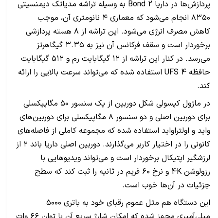
پردازش‌ها در داریا Bond 2 به وسیله تراشه مدیاتک دیمنسیتی
۸۳۵۰ انجام می‌شود که معماری ۴ نانومتری آن، موجب
کاهش مصرف انرژی می‌شود. این تراشه از ۸ هسته پردازشی
برخوردار است و سقف فرکانس آن نیز به ۳.۳۵ گیگاهرتز
می‌رسد. در کنار این تراشه از ۱۲ گیگابایت رم و ۵۱۲ گیگابایت
حافظه UFS 4 استفاده شده که می‌تواند سرعت بالایی را ارائه
کند.
در ماژول کپسولی شکل دوربین از یک سنسور ۵۰ مگاپیکسلی
برای دوربین اصلی و دو سنسور ۸ مگاپیکسلی برای دوربین‌های
واید و اولترا‌واید استفاده شده که مجموعه کاملی از فاصله‌های
کانونی را در اختیار کاربر می‌گذارند. دوربین اصلی داریا باند ۲ از
لرزشگیر اپتیکال برخوردار است و می‌تواند ویدیو‌هایی با
رزولوشن 4K و نرخ ۶۰ فریم در ثانیه را ثبت کند که سطح
جزئیات در آن‌ها خوب است.
این دستگاه هم مثل عموم رقبای خود به باتری ۵۰۰۰
میلی‌آمپری مجهز شده که امکان شارژ سریع آن با توان ۶۶ وات