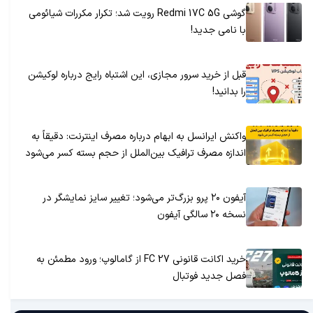
گوشی Redmi 17C 5G رویت شد؛ تکرار مکررات شیائومی
با نامی جدید!
قبل از خرید سرور مجازی، این اشتباه رایج درباره لوکیشن
را بدانید!
واکنش ایرانسل به ابهام درباره مصرف اینترنت: دقیقاً به
اندازه مصرف ترافیک بین‌الملل از حجم بسته کسر می‌شود
آیفون ۲۰ پرو بزرگ‌تر می‌شود؛ تغییر سایز نمایشگر در
نسخه ۲۰ سالگی آیفون
خرید اکانت قانونی FC 27 از گامالوپ؛ ورود مطمئن به
فصل جدید فوتبال