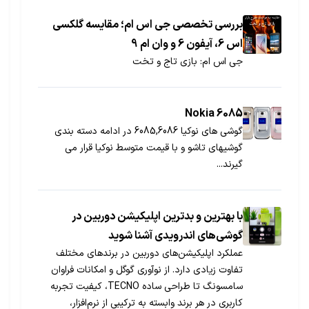
شبکه‌های اجتماعی و رسانه‌ها، به گزینه‌ای هوشمند و
سازگار با رفتار کاربران تبدیل شده است. انتخاب نهایی
بررسی تخصصی جی اس ام؛ مقایسه گلکسی
به نوع کسب‌وکار و مخاطب بستگی دارد، اما مزیت
اس 6، آیفون 6 و وان ام 9
کارت دیجیتال انکارناپذیر است.
جی اس ام: بازی تاج و تخت
Nokia 6085
گوشی های نوکیا 6085,6086 در ادامه دسته بندی
گوشیهای تاشو و با قیمت متوسط نوکیا قرار می
گیرند...
با بهترین و بدترین اپلیکیشن دوربین در
گوشی‌های اندرویدی آشنا شوید
عملکرد اپلیکیشن‌های دوربین در برندهای مختلف
تفاوت زیادی دارد. از نوآوری گوگل و امکانات فراوان
سامسونگ تا طراحی ساده TECNO، کیفیت تجربه
کاربری در هر برند وابسته به ترکیبی از نرم‌افزار،