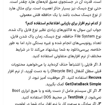
است، قدرت آن در جستجوی عمیق لایه‌های هارد چقدر است،
حتی نوع دیسک نیز بسیار حائز اهمیت است، برای مثال هارد
از نوع دیسک سخت باشد یا یک حافظه فلش معمولی.
از کدام نرم افزار برای بازیابی اطلاعاتم استفاده کنم؟
جواب این سوال به فاکتورهای زیادی نظیر نوع فایل پاک شده،
نوع File System حافظه، نوع دیسک، زمان پاک شدن فایل،
تعداد رونویسی‌های انجام شده و غیره بستگی دارد اما به طور
خلاصه، پی‌سی‌دانلود به شما پیشنهاد می‌کند تا در شرایط
مختلف از نرم افزارهای متفاوتی استفاده کنید.
1.
اگر فایلی را اشتباهاً حذف کرده‌اید یا می‌خواهید محتویات
قبلی سطل آشغال (Recycle Bin) را به دست آورید، از نرم افزار
Recuva
استفاده کنید. اگر موفقیت آمیز نبود، از
GetDataBack Simple
کمک بگیرید.
2.
اگر کل سیستم عامل از دست رفته و با هیچ ابزاری Boot
نمی‌شود، از
TestDisk
در محیط DOS استفاده کنید.
3.
اگر سادگی و سرعت کار با نرم افزار برای شما در اولویت