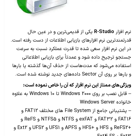
نرم افزار
R-Studio
یکی از قدیمی‌ترین و در عین حال
قدرتمندترین نرم افزارهای بازیابی اطلاعات از دست رفته است.
در این نرم افزار سعی شده تا قدرت عملکرد نسبت به سرعت
جستجو ترجیح داده شود و عمدتاً برای بازیابی اطلاعاتی
استفاده می‌شود که مدت‌هاست از حذف آن‌ها گذشته یا بارها
و بارها بر روی آن Sector داده‌های جدید نوشته شده است.
ویژگی‌های ممتاز این نرم افزار که آن را خاص نموده است:
– قابل نصب بر روی Windows 2000 تا Windows 10 به علاوه
خانواده Windows Server
– پشتیبانی جامع از File System های مختلف FAT12 و
FAT16 و FAT32 و exFAT و NTFS و NTFS5 و ReFS و
+ReFS2 و HFS و +HFS و APFS و UFS1 و UFS2 و Ext2 و