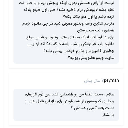
نیست ایا راهی هستش بدون اینکه پیجش برم و یا حتی نت
قطع باشه لایوهاش برام ذخیره بشه؟ حتی اون طرفو بلاک
کرده باشم یا اون منو بلاک بکنه؟
مترجم افلاین واسه ویندوز معرفی کنید هر چی دانلود کردم
همشون نت میخواستن
برای دانلود اتوماتیک سایتای مثل یوتیوب و فیس موقع
دانلود باید فیلترشکن روشن باشه دیگه نه؟ اگه اره پس
چطوری کامپیوتر و بذارم خودش روشن بشه؟
سایت ویمو عضویتش پولیه؟
peyman
7 سال پیش
سلام . ممکنه لطفا من رو راهنمایی کنید بین نرم افزارهای
ریکاوری کدومشون از همه قویتر برای بازیابی فایل های از
دست رفته آیفون هستش ؟
با تشکر