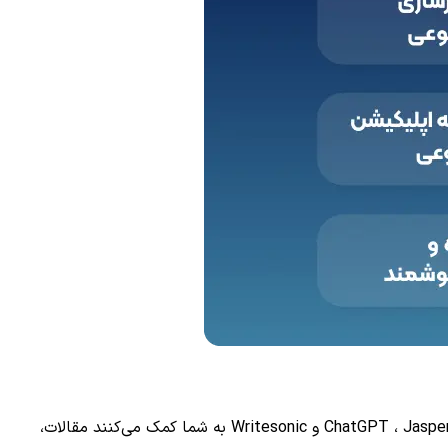
یکی از ساده‌ترین و محبوب‌ترین روش‌ها برای کسب درآمد از هوش مصنوعی، استفاده از آن در تولید محتواست. ابزارهایی مانند ChatGPT ، Jasper، Copy.ai و Writesonic به شما کمک می‌کنند مقالات،