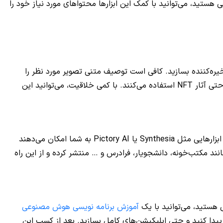
ستید، می‌توانید با کمک این ابزارها محتواهای مورد نیاز خود را
 دیجیتال بلد نیستید، باز هم می‌توانید با ابزارهایی مانند Midjourney، Leonardo AI یا DALL·E تصاویری خیره‌کننده بسازید. کافی است توصیف متنی تصویر مورد نظر را
بنویسید تا هوش مصنوعی آن را برایتان ایجاد کند. افراد زیادی از این روش برای ساخت طرح‌های گرافیکی، جلد کتاب، تصاویر تبلیغاتی یا حتی آثار NFT استفاده می‌کنند. با کمی خلاقیت، می‌توانید این
اگر در یک موضوع خاص تخصص دارید (مثلاً ریاضی، زبان، برنامه‌نویسی و…)، می‌توانید با کمک هوش مصنوعی دوره‌های آموزشی بسازید. ابزارهایی مثل Synthesia یا Pictory AI به شما امکان می‌دهند
انند مکتب‌خونه، دانشجویار، فرادرس و … منتشر کرده و از این راه
آموزش برنامه نویسی هوش مصنوعی
GitHub Copilot یا Replit AI را یاد گرفته کد بنویسید، خطاها را پیدا کنید و حتی اپلیکیشن‌های کامل بسازید. بعد از کسب این