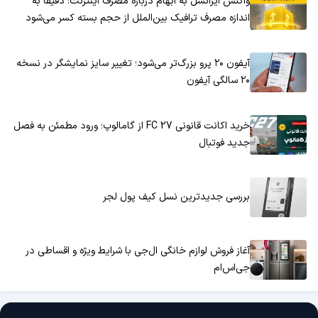
واکنش ایرانسل به ابهام درباره مصرف اینترنت: دقیقاً به
اندازه مصرف ترافیک بین‌الملل از حجم بسته کسر می‌شود
آیفون ۲۰ پرو بزرگ‌تر می‌شود؛ تغییر سایز نمایشگر در نسخه
۲۰ سالگی آیفون
خرید اکانت قانونی FC 27 از گامالوپ؛ ورود مطمئن به فصل
جدید فوتبال
بررسی جدیدترین نسل کیف پول لجر
آغاز فروش لوازم خانگی ال‌جی با شرایط ویژه و اقساطی در
جی‌اس‌ام