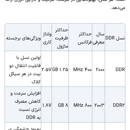
می‌دهد.
حداکثر
سال
حداکثر
ولتاژ
نسل DDR
ظرفیت
ویژگی‌های برجسته
معرفی
فرکانس
کاری
ماژول
اولین نسل با
قابلیت انتقال دو
2.5V
1.25 GB
400 MHz
2000
DDR
بیت در هر سیکل
کلاک
افزایش سرعت و
کاهش مصرف
1.8V
8 GB
800 MHz
2003
DDR2
انرژی نسبت
به DDR
بهبود چشمگیر در