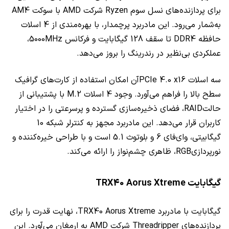
برای پردازنده‌های نسل سوم Ryzen شرکت AMD با سوکت AM4
به‌شمار می‌رود. این مادربرد پرچمدار، با بهره‌مندی از 4 اسلات
حافظه DDR4 تا سقف 128 گیگابایت و فرکانس 5000MHz،
عملکردی بی‌نظیر در رندرینگ را بروز می‌دهد.
سه اسلات PCIe 4.0 x16آن امکان استفاده از کارت‌های گرافیک
سطح بالا را فراهم می‌آورد. وجود 4 اسلات M.2 با پشتیبانی از
حالتRAID، فضای ذخیره‌سازی گسترده و پرسرعتی را در اختیار
کاربران قرار می‌دهد. این مادربرد مجهز به کنترلر شبکه 10
گیگابیتی، وای‌فای 6 و بلوتوث 5.1 است و با طراحی خیره‌کننده و
نورپردازیRGB، ظاهری چشم‌نواز را ارائه می‌کند.
گیگابایت TRX40 Aorus Xtreme
گیگابایت با مادربرد TRX40 Aorus Xtreme، نهایت قدرت را برای
پردازنده‌های Threadripper شرکت AMD به ارمغان می‌آورد. این