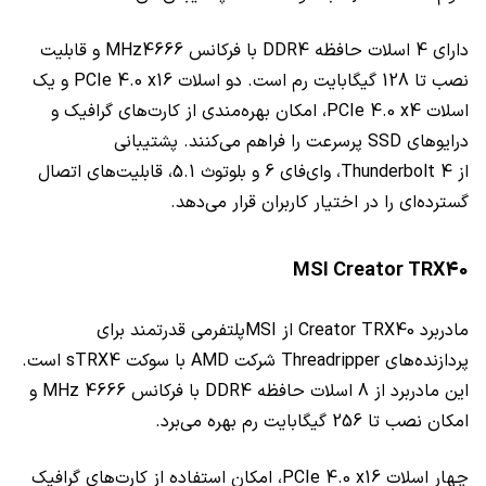
دارای 4 اسلات حافظه DDR4 با فرکانس MHz4666 و قابلیت
نصب تا 128 گیگابایت رم است. دو اسلات PCIe 4.0 x16 و یک
اسلات PCIe 4.0 x4، امکان بهره‌مندی از کارت‌های گرافیک و
درایوهای SSD پرسرعت را فراهم می‌کنند. پشتیبانی
از Thunderbolt 4، وای‌فای 6 و بلوتوث 5.1، قابلیت‌های اتصال
گسترده‌ای را در اختیار کاربران قرار می‌دهد.
MSI Creator TRX40
مادربرد Creator TRX40 از MSIپلتفرمی قدرتمند برای
پردازنده‌های Threadripper شرکت AMD با سوکت sTRX4 است.
این مادربرد از 8 اسلات حافظه DDR4 با فرکانس 4666 MHz و
امکان نصب تا 256 گیگابایت رم بهره می‌برد.
چهار اسلات PCIe 4.0 x16، امکان استفاده از کارت‌های گرافیک