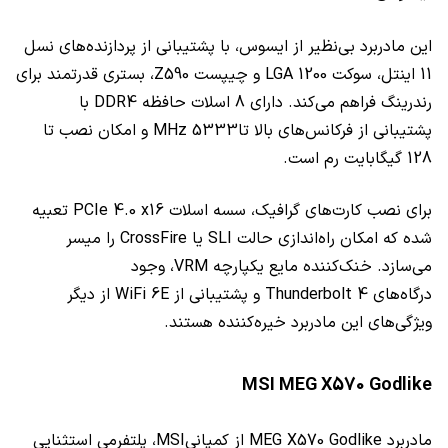
این مادربرد بی‌نظیر از ایسوس، با پشتیبانی از پردازنده‌های نسل
11 اینتل، سوکت LGA 1200 و چیپست Z590، بستری قدرتمند برای
رندرینگ فراهم می‌کند. دارای 8 اسلات حافظه DDR4 با
پشتیبانی از فرکانس‌های بالا تاMHz 5333 و امکان نصب تا
128 گیگابایت رم است.
برای نصب کارت‌های گرافیک، سسه اسلات PCIe 4.0 x16 تعبیه
شده که امکان راه‌اندازی حالت SLI یا CrossFire را میسر
می‌سازد. خنک‌کننده مایع یکپارچه VRM، وجود
درگاه‌های Thunderbolt 4 و پشتیبانی از WiFi 6E از دیگر
ویژگی‌های این مادربرد خیره‌کننده هستند.
MSI MEG X570 Godlike
مادربرد MEG X570 Godlike از کمپانیMSI، پلتفرمی استثنایی