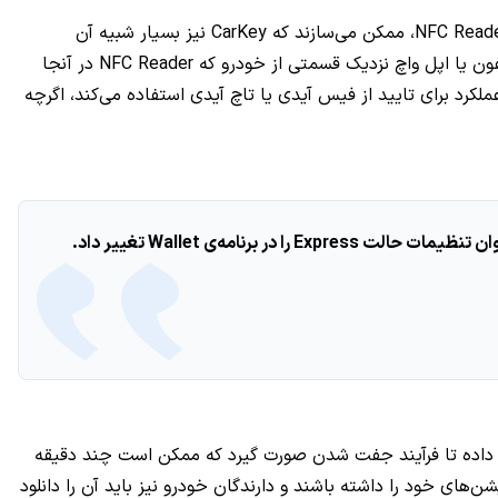
این روزها بسیاری از خودروهای جدید دارای بندهایی هستند که باز و بسته کردن و استارت زدن خودرو را از طریق مجاور قرار دادن بند و NFC Reader، ممکن می‌سازند که CarKey نیز بسیار شبیه آن
است. یک نسخه‌ی دیجیتالی از کلید ماشین است که داخل برنامه‌ی Wallet ذخیره می‌شود. قفل/باز کردن وسیله‌ی نقلیه با نگه داشتن آیفون یا اپل واچ نزدیک قسمتی از خودرو که NFC Reader در آنجا
و باز می‌شود. این عملکرد برای تایید از فیس آیدی یا تاچ آیدی استفاده می‌کند، اگرچه
ود در iOS 13 جزییاتی در مورد نحوه‌ی عملکرد CarKey وجود دارد. کاربران ابتدا باید آیفون خود را نزدیک NFC Reader قرار داده تا فرآیند جفت شدن صورت گیرد که ممکن است چند دقیقه
های خود را داشته باشند و دارندگان خودرو نیز باید آن را دانلود