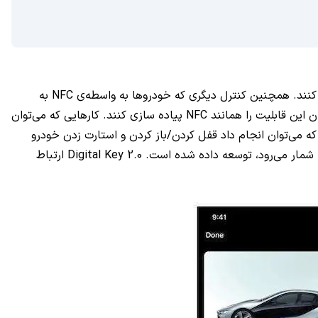
CarKey یک پروتکل دیجیتالی است که به آیفون و اپل واچ اجازه می‌دهد تا خودروهایی که از ویژگی NFC بهره می‌برند را باز/قفل یا روشن کنند. همچنین کنترل دیگری که خودروها به واسطه‌ی NFC به
صاحبان آن می‌دهند، قادر به انجامشان هستند. اتومبیل‌ها به طور پیش فرض دارای NFC نیستند، بنابراین باید منتظر ماند تا خودروسازان این قابلیت را همانند NFC پیاده سازی کنند. کارهایی که می‌توان
ی که می‌توان انجام داد قفل کردن/باز کردن و استارت زدن خودرو
باشد. CarKey از طریق مشخصات Digital Key 2.0 مبتنی بر NFC که توسط کنسرسیوم ارتباطات خودرو (CCC) که اپل نیز عضوی از آن به شمار می‌رود، توسعه داده شده است. Digital Key 2.0 ارتباط