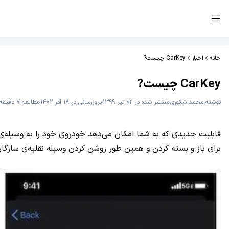
خانه
اخبار
CarKey چیست?
CarKey چیست?
نوشته
محمد شکوری
منتشر شده در 02 تیر 1399
بروزرسانی در 18 آذر 1402
مطالعه 7 دقیقه
برای باز و بسته کردن و همین طور روشن کردن وسیله نقلیه‌ی سازگار با NFC توسط آیفون استفاده می‌شود. آیفون یا اپل واچ کار کلید فیزیکی را انجام خواه