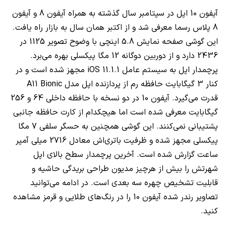
آیفون 10 اپل در سپتامبر سال گذشته به همراه آیفون 8 و آیفون
8 پلاس رسما معرفی شد و از اکتبر همان سال به بازار راه یافت.
این گوشی صفحه نمایش 5.8 اینچی با وضوح تصویر 1125 در
2436 دارد و از دوربین دوگانه 12 مگا پیکسلی بهره می‌برد.
پرچمدار اپل به سیستم عامل
iOS 11.1.1
مجهز شده است و در
کنار 3 گیگابایت حافظه رم از پردازنده اپل مدل
A11 Bionic
قدرت می‌گیرد. آیفون 10 در دو نسخه با حافظه داخلی 64 و 256
گیگابایت معرفی شده است اما هیچکدام از کارت حافظه جانبی
پشتیبانی نمی‌کنند. این گوشی همچنین به حسگر سلفی 7 مگا
پیکسلی مجهز شده و ظرفیت باتری‌اش معادل 2716 میلی آمپر
ساعت گزارش شده است. آخرین پرچمدار سطح بالای اپل
شهرتش را بیش از هرچیز مدیون طراحی بریدگی حاشیه و
قابلیت تشخیص چهره سه بعدی است. در ادامه می‌توانید
تصاویر رندر شده آیفون 10 را در رنگ‌های طلایی و قرمز مشاهده
کنید.