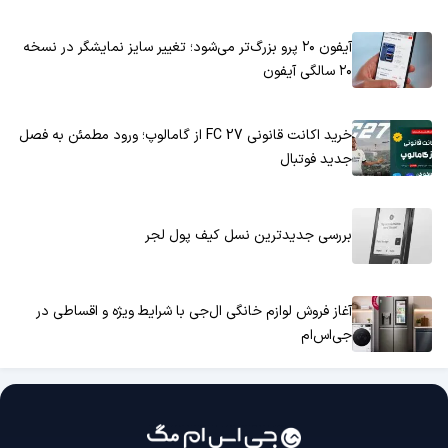
آیفون ۲۰ پرو بزرگ‌تر می‌شود؛ تغییر سایز نمایشگر در نسخه
۲۰ سالگی آیفون
خرید اکانت قانونی FC 27 از گامالوپ؛ ورود مطمئن به فصل
جدید فوتبال
بررسی جدیدترین نسل کیف پول لجر
آغاز فروش لوازم خانگی ال‌جی با شرایط ویژه و اقساطی در
جی‌اس‌ام