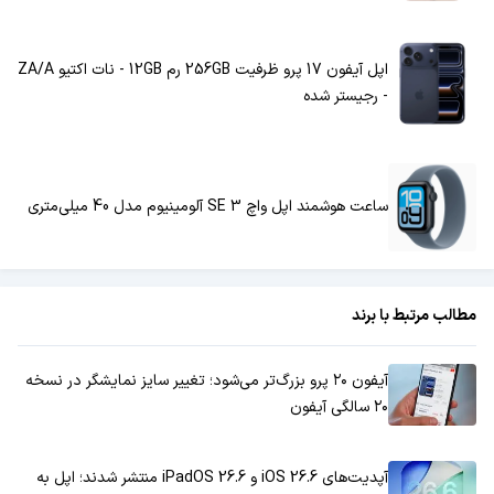
اپل آیفون 17 پرو ظرفیت 256GB رم 12GB - نات اکتیو ZA/A
- رجیستر شده
ساعت هوشمند اپل واچ SE 3 آلومینیوم مدل 40 میلی‌متری
مطالب مرتبط با برند
آیفون ۲۰ پرو بزرگ‌تر می‌شود؛ تغییر سایز نمایشگر در نسخه
۲۰ سالگی آیفون
آپدیت‌های iOS 26.6 و iPadOS 26.6 منتشر شدند؛ اپل به