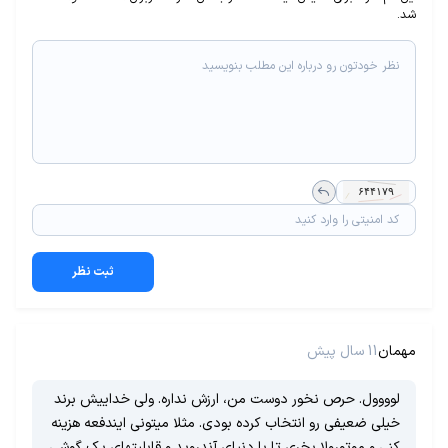
شد.
ثبت نظر
مهمان
11 سال پیش
لوووول. حرص نخور دوست من، ارزش نداره. ولی خداییش برند
خیلی ضعیفی رو انتخاب کرده بودی. مثلا میتونی ایندفعه هزینه
کنی و موتورولا بخری تا با دنیای آندروید و قابلیتهای یک گوشی