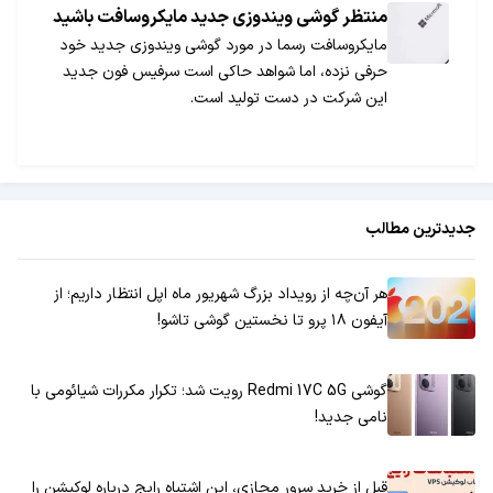
منتظر گوشی ویندوزی جدید مایکروسافت باشید
مایکروسافت رسما در مورد گوشی ویندوزی جدید خود
حرفی نزده، اما شواهد حاکی است سرفیس فون جدید
این شرکت در دست تولید است.
جدیدترین مطالب
هر آن‌چه از رویداد بزرگ شهریور ماه اپل انتظار داریم؛ از
آیفون ۱۸ پرو تا نخستین گوشی تاشو!
گوشی Redmi 17C 5G رویت شد؛ تکرار مکررات شیائومی با
نامی جدید!
قبل از خرید سرور مجازی، این اشتباه رایج درباره لوکیشن را