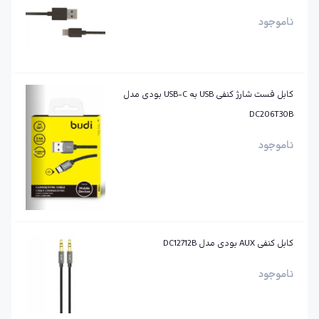
ناموجود
کابل فست شارژ کنفی USB به ‌USB-C بودی مدل
DC206T30B
ناموجود
کابل کنفی AUX بودی مدل DC12712B
ناموجود