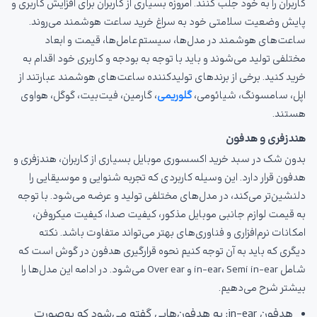
کاربران را به خود جلب کنند. امروزه بسیاری از کاربران برای افزایش کاربری و
پایش وضعیت سلامتی خود به سراغ خرید ساعت هوشمند می‌روند.
ساعت‌های هوشمند در مدل‌ها، سیستم‌عامل‌ها، قیمت و ابعاد
مختلفی تولید می‌شوند و باید با توجه به بودجه و کاربری خود اقدام به
خرید کنید. برخی از برندهای تولیدکننده ساعت‌های هوشمند عبارتند از
اپل، سامسونگ، شیائومی،
گلوریمی
، گارمین، فیت‌بیت، گوگل، هواوی
هستند.
هندزفری و هدفون
بدون شک در سبد خرید اکسسوری موبایل بسیاری از کاربران، هندزفری و
هدفون قرار دارد. این وسیله کاربردی که تجربه شنوایی و موسیقایی را
دلنشین‌تر می‌کند، در مدل‌های مختلفی تولید و عرضه می‌شود. با توجه
به قیمت لوازم جانبی موبایل مذکور، کیفیت صدا، کیفیت میکروفن،
امکانات نرم‌افزاری و فناوری‌های بهتر می‌تواند متفاوت باشد. نکته
دیگری که باید به آن توجه کنیم نحوه قرارگیری هدفون در گوش است که
شامل in-ear، Semi in-ear و Over ear می‌شود. در ادامه این مدل‌ها را
بیشتر شرح می‌دهیم.
هدفون in-ear: به هدفون‌هایی گفته می‌شود که به‌صورت