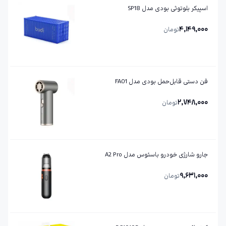
اسپیکر بلوتوثی بودی مدل SP18
4,149,000
تومان
فن دستی قابل‌حمل بودی مدل FA01
2,748,000
تومان
جارو شارژی خودرو باسئوس مدل A2 Pro
9,631,000
تومان