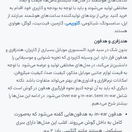
ساعت‌های هوشمند در مدل‌ها، سیستم‌عامل‌ها، قیمت و ابعاد
مختلفی تولید می‌شوند و باید با توجه به بودجه و کاربری خود اقدام به
خرید کنید. برخی از برندهای تولیدکننده ساعت‌های هوشمند عبارتند از
اپل، سامسونگ، شیائومی،
گلوریمی
، گارمین، فیت‌بیت، گوگل، هواوی
هستند.
هندزفری و هدفون
بدون شک در سبد خرید اکسسوری موبایل بسیاری از کاربران، هندزفری و
هدفون قرار دارد. این وسیله کاربردی که تجربه شنوایی و موسیقایی را
دلنشین‌تر می‌کند، در مدل‌های مختلفی تولید و عرضه می‌شود. با توجه
به قیمت لوازم جانبی موبایل مذکور، کیفیت صدا، کیفیت میکروفن،
امکانات نرم‌افزاری و فناوری‌های بهتر می‌تواند متفاوت باشد. نکته
دیگری که باید به آن توجه کنیم نحوه قرارگیری هدفون در گوش است که
شامل in-ear، Semi in-ear و Over ear می‌شود. در ادامه این مدل‌ها را
بیشتر شرح می‌دهیم.
هدفون in-ear: به هدفون‌هایی گفته می‌شود که به‌صورت
کامل به داخل گوش می‌روند. اغلب این مدل‌ها دارای سری
سیلیکونی هستند مانند گلکسی بادز ۲ پرو.